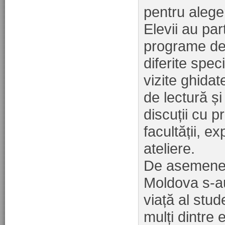
pentru aleger
Elevii au par
programe de 
diferite spec
vizite ghidate
de lectură și
discuții cu pr
facultății, ex
ateliere.
De asemenea,
Moldova s-au 
viață al stude
mulți dintre 