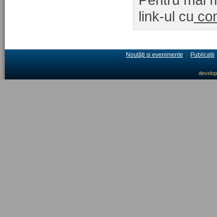
link-ul cu
com
Noutăţi şi evenimente
|
Publicaţii
develo