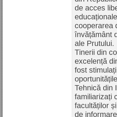
de acces lib
educaționale 
cooperarea di
învățământ d
ale Prutului.
Tinerii din co
excelență d
fost stimulați
oportunitățil
Tehnică din I
familiarizați
facultăților ș
de informare