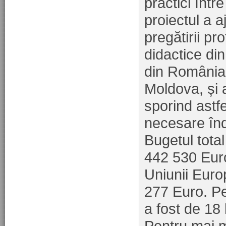
practici într
proiectul a a
pregătirii pr
didactice din
din România,
Moldova, și 
sporind astf
necesare înde
Bugetul total
442 530 Euro
Uniunii Euro
277 Euro. P
a fost de 18 
Pentru mai mu