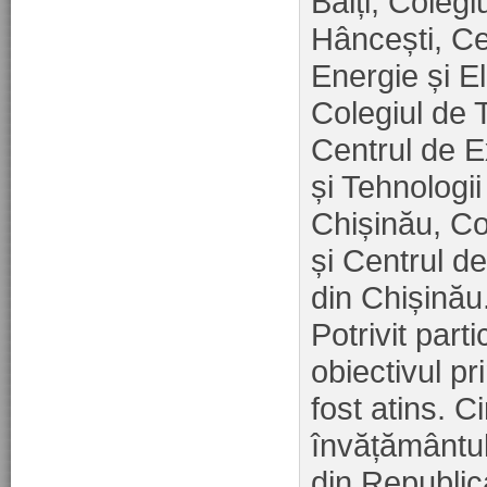
Bălți, Colegi
Hâncești, Ce
Energie și E
Colegiul de 
Centrul de E
și Tehnologii
Chișinău, Col
și Centrul d
din Chișinău
Potrivit part
obiectivul pri
fost atins. C
învățământul 
din Republic