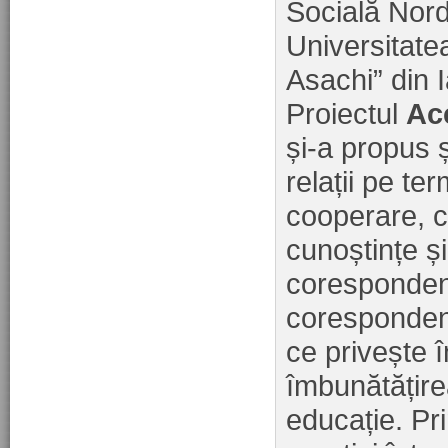
Socială Nord
Universitat
Asachi” din I
Proiectul
Acc
și-a propus ș
relații pe t
cooperare, c
cunoștințe și
coresponden
coresponden
ce privește î
îmbunătățirea 
educație. Pr