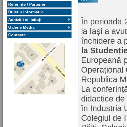
24.10.22
Referinţe / Parteneri
Buletin informativ
În perioada 
Achiziții și licitații
Galerie Media
la Iași a avu
Contacte
închidere a 
la Studenți
Europeană p
Operațional
Republica M
La conferinț
didactice de
în Industria
Colegiul de 