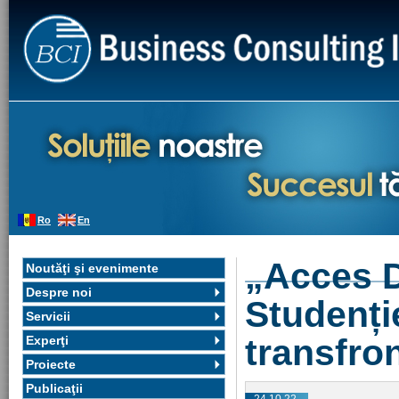
Ro
En
„Acces D
Noutăţi şi evenimente
Despre noi
Studenți
Servicii
transfro
Experţi
Proiecte
Publicaţii