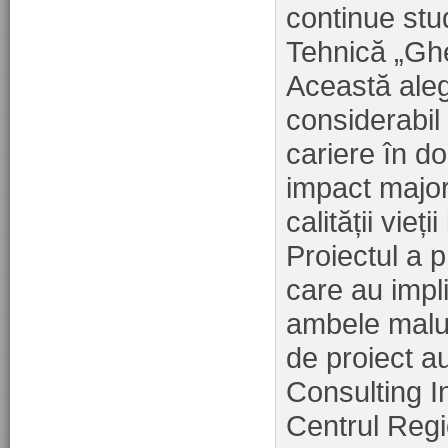
continue stud
Tehnică „Ghe
Această aleg
considerabil
cariere în do
impact major
calității vieții 
Proiectul a 
care au impli
ambele maluri
de proiect a
Consulting In
Centrul Regi