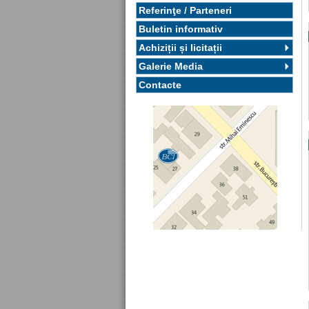
Referinţe / Parteneri
Buletin informativ
Achiziții și licitații
Galerie Media
Contacte