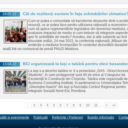
Cât de rezilienți suntem în fața schimbărilor climatice
24.05.22
Cum ar putea o comunitate să transforme deșeurile dintr-o prob
resursă, ce ar putea face pentru utilizarea rațională a rezervelor
cum să aplice reglementările legislative din domeniul mediului,
evalueze impactul de mediu și cum trebuie să integreze aspecte
gen în activitățile de mediu? Acestea, dar și alte subiecte au fost
discutate astăzi, 24 mai 2022, la conferința națională „Măsuri de
protecție a mediului înconjurător în contextul dezvoltării durabile
arată într-un comunicat de presă PNUD Moldova.
BCI organizează la Iași o tabără pentru elevi basarabe
13.04.22
La Iași s-a deschis tabăra nr. 6 a proiectului „DAS - Direct Access
Students”, în care protagoniști sunt 40 de elevi ai Colegiului de
Excelență în Construcții din Chișinău. Tabăra este organizată de
Business Consulting Institute, în parteneriat cu Universitatea Te
„Gheorghe Asachi” din Iaşi și Asociația Centrul Regional pentru
Integrare Socială Nord-Est, România.
...
1
2
3
4
5
6
7
8
9
10
11
>
>>
utăţi şi evenimente
|
Publicaţii
|
Referinţe / Parteneri
|
Buletin informativ
|
Conta