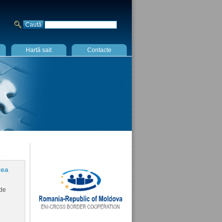
Hartă sait
Contacte
tea
 de