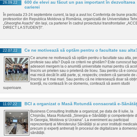
600 de elevi au făcut un pas important în dezvoltarea
26.09.22
carierei
În perioada 23-24 septembrie curent, la Iași a avut loc Conferința de bune practic
profesorilor din Republica Moldova și România, organizată de Universitatea Teh
„Gheorghe Asachi” din Iași, ca partener în cadrul proiectului transfrontalier „AC
DIRECT LA STUDENȚI”.
Ce ne motivează să optăm pentru o facultate sau alta
22.07.22
Ce anume ne motivează să optăm pentru o facultate sau alta, pe
profesie sau alta? După ce criterii ne ghidăm? Este cunoscut fap
adeseori mergem la o anumită universitate numai pentru că acol
înscris un prieten sau o prietenă de liceu. Sau pentru că e conc
mai mică decât în altă parte, și, respectiv, credem că șansele de a
înscriși ar fi mai mari. Sau pentru că ne interesează doar să obț
licență, nu contează în ce domeniu, contează să avem studii
superioare.
BCI a organizat o Masă Rotundă consacrată e-Sănătăț
11.07.22
Business Consulting Institute a organizat, pe data de 8 iulie, la
Chișinău, Masa Rotundă „Sinergia e-Sănătății și competențele di
în Georgia, Moldova și Ucraina”. La eveniment au participat
reprezentanți ai Ministerului Sănătății și ai unor instituții medical
precum și experți antrenați în procesul de digitalizare a domeniu
sănătății.