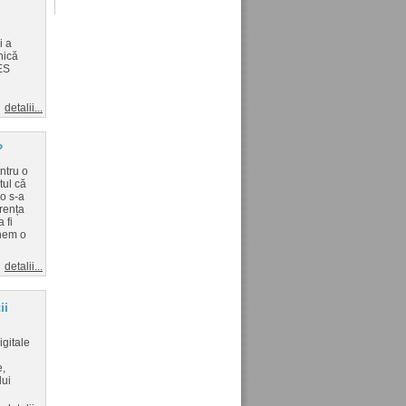
i a
nică
CES
detalii...
?
ntru o
tul că
o s-a
urența
 fi
inem o
detalii...
ii
gitale
e,
lui