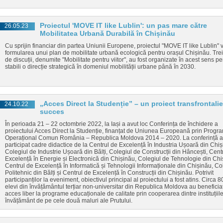
Proiectul 'MOVE IT like Lublin': un pas mare către
26.05.23
Mobilitatea Urbană Durabilă în Chișinău
Cu sprijin financiar din partea Uniunii Europene, proiectul "MOVE IT like Lublin" 
formularea unui plan de mobilitate urbană ecologică pentru orașul Chișinău. Tre
de discuții, denumite "Mobilitate pentru viitor", au fost organizate în acest sens pe
stabili o direcție strategică în domeniul mobilității urbane până în 2030.
„Acces Direct la Studenție” – un proiect transfrontalie
24.10.22
succes
În perioada 21 – 22 octombrie 2022, la Iași a avut loc Conferința de închidere a
proiectului Acces Direct la Studenție, finanțat de Uniunea Europeană prin Progr
Operațional Comun România – Republica Moldova 2014 – 2020. La conferință 
participat cadre didactice de la Centrul de Excelență în Industria Ușoară din Chiș
Colegiul de Industrie Ușoară din Bălți, Colegiul de Construcții din Hâncești, Cent
Excelență în Energie și Electronică din Chișinău, Colegiul de Tehnologie din Chi
Centrul de Excelență în Informatică și Tehnologii Informaționale din Chișinău, Co
Politehnic din Bălți și Centrul de Excelență în Construcții din Chișinău. Potrivit
participanților la eveniment, obiectivul principal al proiectului a fost atins. Circa 
elevi din învățământul terțiar non-universitar din Republica Moldova au beneficia
acces liber la programe educaționale de calitate prin cooperarea dintre instituțiil
învățământ de pe cele două maluri ale Prutului.