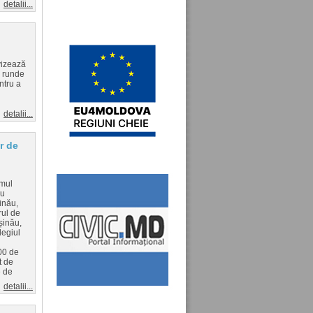
detalii...
vizează
i runde
ntru a
detalii...
r de
amul
au
inău,
rul de
șinău,
legiul
800 de
t de
e de
detalii...