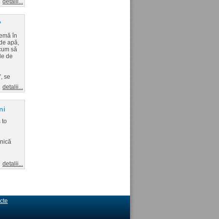
detalii...
?
lemă în
 de apă,
 cum să
le de
”, se
detalii...
ni
 to
hnică
detalii...
cte