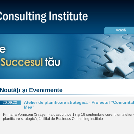
Acasă
Noutăţi şi Evenimente
Atelier de planificare strategică - Proiectul ”Comunita
20.09.23
Mea”
Primăria Vorniceni (Strășeni) a găzduit, pe 18 și 19 septembrie curent, un atelier
planificare strategică, facilitat de Business Consulting Institute