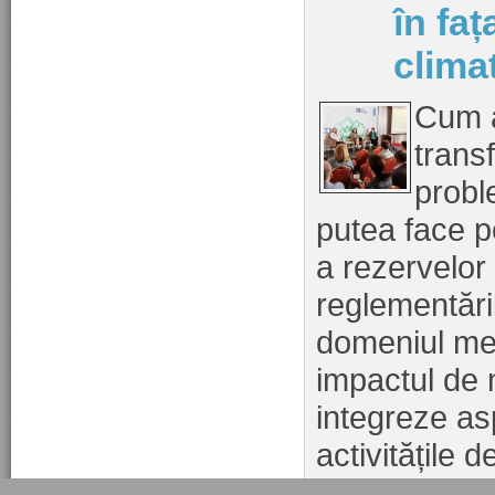
în fa
clima
Cum a
trans
probl
putea face pe
a rezervelor
reglementăril
domeniul me
impactul de 
integreze as
activitățile 
alte subiecte