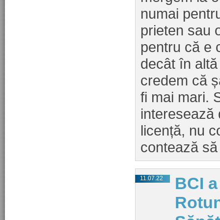
numai pentru
prieten sau 
pentru că e
decât în altă
credem că șa
fi mai mari.
interesează 
licență, nu 
contează să 
BCI a
11.07.22
Rotun