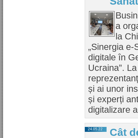
Sănăt
Busin
a orga
la Ch
„Sinergia e-
digitale în 
Ucraina”. La
reprezentanți
și ai unor in
și experți an
digitalizare 
Cât d
24.05.22