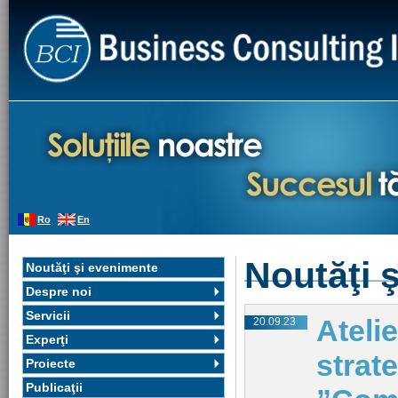
Ro
En
Noutăţi 
Noutăţi şi evenimente
Despre noi
Servicii
Atelie
20.09.23
Experţi
strate
Proiecte
Publicaţii