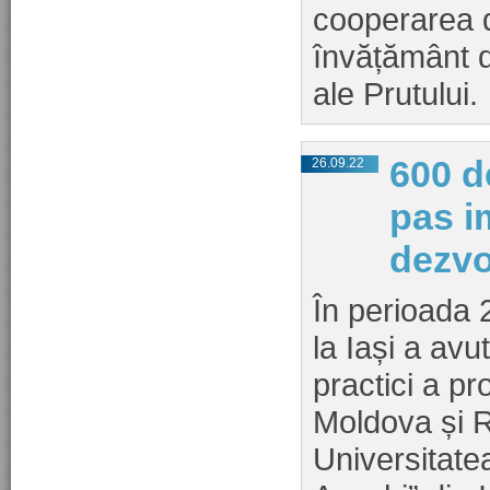
cooperarea di
învățământ d
ale Prutului.
600 d
26.09.22
pas i
dezvo
În perioada 
la Iași a avu
practici a pr
Moldova și 
Universitat