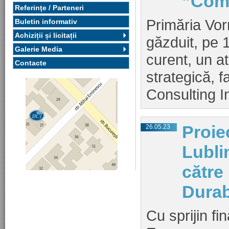
”Com
Referinţe / Parteneri
Primăria Vor
Buletin informativ
Achiziții și licitații
găzduit, pe 
Galerie Media
curent, un at
Contacte
strategică, f
Consulting In
Proie
26.05.23
Lubli
către
Durab
Cu sprijin fi