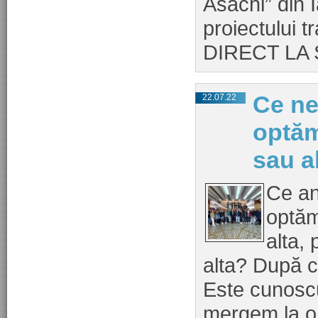
Asachi” din I
proiectului 
DIRECT LA 
Ce ne
22.07.22
optăm
sau a
Ce a
optăm
alta,
alta? După c
Este cunoscu
mergem la o 