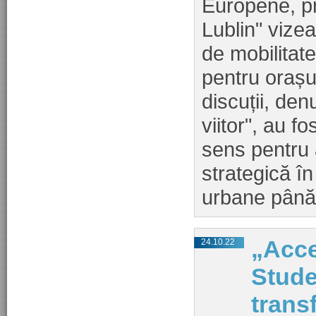
Europene, pr
Lublin" vize
de mobilitat
pentru orașu
discuții, den
viitor", au f
sens pentru a
strategică în
urbane până
„Acce
24.10.22
Stude
trans